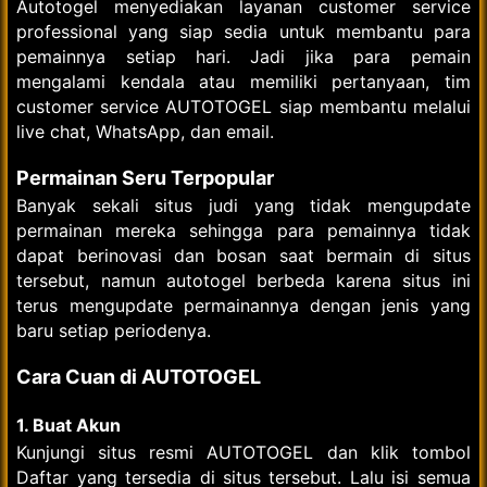
Autotogel menyediakan layanan customer service
professional yang siap sedia untuk membantu para
pemainnya setiap hari. Jadi jika para pemain
mengalami kendala atau memiliki pertanyaan, tim
customer service AUTOTOGEL siap membantu melalui
live chat, WhatsApp, dan email.
Permainan Seru Terpopular
Banyak sekali situs judi yang tidak mengupdate
permainan mereka sehingga para pemainnya tidak
dapat berinovasi dan bosan saat bermain di situs
tersebut, namun autotogel berbeda karena situs ini
terus mengupdate permainannya dengan jenis yang
baru setiap periodenya.
Cara Cuan di AUTOTOGEL
1. Buat Akun
Kunjungi situs resmi AUTOTOGEL dan klik tombol
Daftar yang tersedia di situs tersebut. Lalu isi semua