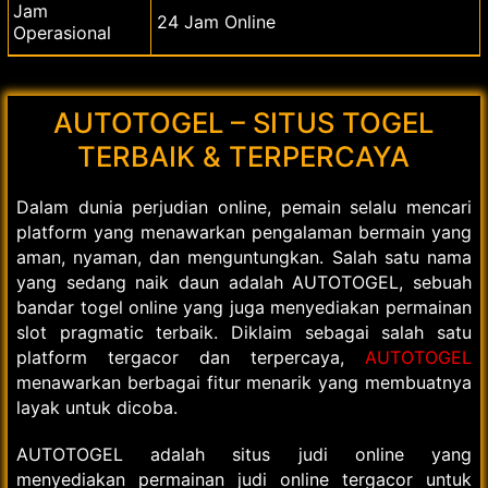
Jam
24 Jam Online
Operasional
AUTOTOGEL – SITUS TOGEL
TERBAIK & TERPERCAYA
Dalam dunia perjudian online, pemain selalu mencari
platform yang menawarkan pengalaman bermain yang
aman, nyaman, dan menguntungkan. Salah satu nama
yang sedang naik daun adalah AUTOTOGEL, sebuah
bandar togel online yang juga menyediakan permainan
slot pragmatic terbaik. Diklaim sebagai salah satu
platform tergacor dan terpercaya,
AUTOTOGEL
menawarkan berbagai fitur menarik yang membuatnya
layak untuk dicoba.
AUTOTOGEL adalah situs judi online yang
menyediakan permainan judi online tergacor untuk